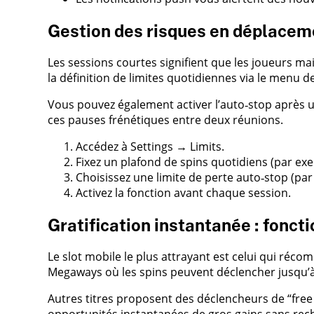
Gestion des risques en déplacem
Les sessions courtes signifient que les joueurs main
la définition de limites quotidiennes via le menu 
Vous pouvez également activer l’auto‑stop après u
ces pauses frénétiques entre deux réunions.
Accédez à Settings → Limits.
Fixez un plafond de spins quotidiens (par exe
Choisissez une limite de perte auto‑stop (par
Activez la fonction avant chaque session.
Gratification instantanée : foncti
Le slot mobile le plus attrayant est celui qui réc
Megaways où les spins peuvent déclencher jusqu’à 
Autres titres proposent des déclencheurs de “fre
opportunités instantanées de gros gains sans rech