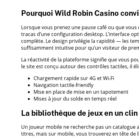
Pourquoi Wild Robin Casino convi
Lorsque vous prenez une pause café ou que vous ête
tracas d’une configuration desktop. L’interface o
complète. Le design privilégie la rapidité — les t
suffisamment intuitive pour qu’un visiteur de pre
La réactivité de la plateforme signifie que vous p
le site est conçu autour des contrôles tactiles, il 
Chargement rapide sur 4G et Wi‑Fi
Navigation tactile‑friendly
Mise en place de mise en un tapotement
Mises à jour du solde en temps réel
La bibliothèque de jeux en un clin
Un joueur mobile ne recherche pas un catalogue app
titres, mais sur mobile, vous trouverez en tête de 