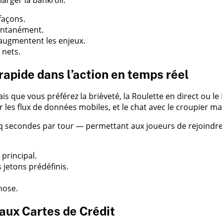
façons.
tantanément.
augmentent les enjeux.
 nets.
rapide dans l’action en temps réel
s que vous préférez la brièveté, la Roulette en direct ou le 
 les flux de données mobiles, et le chat avec le croupier m
q secondes par tour — permettant aux joueurs de rejoindr
principal.
 jetons prédéfinis.
hose.
 aux Cartes de Crédit