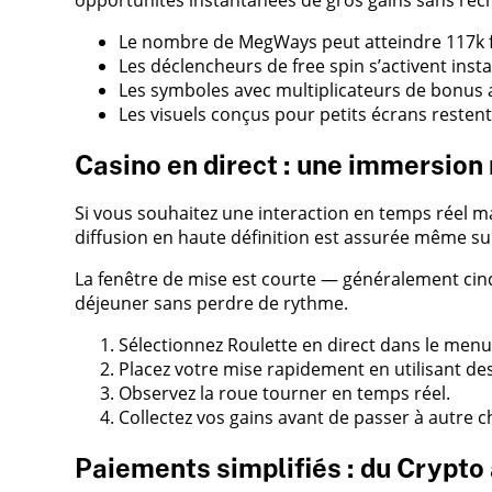
Le nombre de MegWays peut atteindre 117k 
Les déclencheurs de free spin s’activent ins
Les symboles avec multiplicateurs de bonus 
Les visuels conçus pour petits écrans restent
Casino en direct : une immersion 
Si vous souhaitez une interaction en temps réel mai
diffusion en haute définition est assurée même sur
La fenêtre de mise est courte — généralement cin
déjeuner sans perdre de rythme.
Sélectionnez Roulette en direct dans le menu 
Placez votre mise rapidement en utilisant des
Observez la roue tourner en temps réel.
Collectez vos gains avant de passer à autre c
Paiements simplifiés : du Crypto